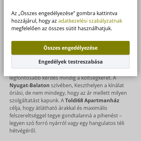
Mennyibe kerül egy balatoni
Az „Összes engedélyezése” gombra kattintva
hozzájárul, hogy az
adatkezelési szabályzatnak
nyaralás? Árak és értékek
megfelelően az összes sütit használhatjuk.
Keszthelyen a Toldi68-ban
Összes engedélyezése
Engedélyek testreszabása
Amikor a családi vakációt tervezzük, az első és
legfontosabb kérdés mindig a költségkeret. A
Nyugat-Balaton
szívében, Keszthelyen a kínálat
óriási, de nem mindegy, hogy az ár mellett milyen
szolgáltatást kapunk. A
Toldi68 Apartmanház
célja, hogy átlátható árakkal és maximális
felszereltséggel tegye gondtalanná a pihenést –
legyen szó forró nyárról vagy egy hangulatos téli
hétvégéről.