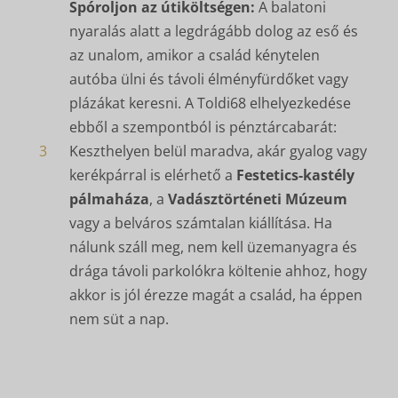
Spóroljon az útiköltségen:
A balatoni
nyaralás alatt a legdrágább dolog az eső és
az unalom, amikor a család kénytelen
autóba ülni és távoli élményfürdőket vagy
plázákat keresni. A Toldi68 elhelyezkedése
ebből a szempontból is pénztárcabarát:
3
Keszthelyen belül maradva, akár gyalog vagy
kerékpárral is elérhető a
Festetics-kastély
pálmaháza
, a
Vadásztörténeti Múzeum
vagy a belváros számtalan kiállítása. Ha
nálunk száll meg, nem kell üzemanyagra és
drága távoli parkolókra költenie ahhoz, hogy
akkor is jól érezze magát a család, ha éppen
nem süt a nap.