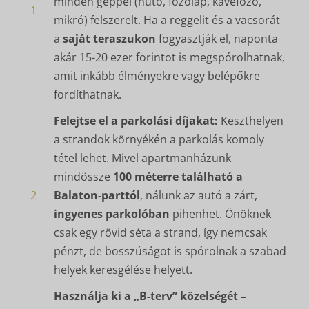
minden géppel (hűtő, főzőlap, kávéfőző,
1
mikró) felszerelt. Ha a reggelit és a vacsorát
a
saját teraszukon
fogyasztják el, naponta
akár 15-20 ezer forintot is megspórolhatnak,
amit inkább élményekre vagy belépőkre
fordíthatnak.
Felejtse el a parkolási díjakat:
Keszthelyen
a strandok környékén a parkolás komoly
tétel lehet. Mivel apartmanházunk
mindössze
100 méterre található a
2
Balaton-parttól
, nálunk az autó a zárt,
ingyenes parkolóban
pihenhet. Önöknek
csak egy rövid séta a strand, így nemcsak
pénzt, de bosszúságot is spórolnak a szabad
helyek keresgélése helyett.
Használja ki a „B-terv” közelségét –