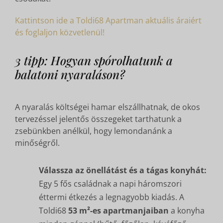
Kattintson ide a Toldi68 Apartman aktuális áraiért
és foglaljon közvetlenül!
3 tipp: Hogyan spórolhatunk a
balatoni nyaraláson?
A nyaralás költségei hamar elszállhatnak, de okos
tervezéssel jelentős összegeket tarthatunk a
zsebünkben anélkül, hogy lemondanánk a
minőségről.
Válassza az önellátást és a tágas konyhát:
Egy 5 fős családnak a napi háromszori
éttermi étkezés a legnagyobb kiadás. A
Toldi68
53 m²-es apartmanjaiban
a konyha