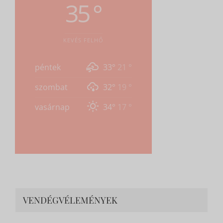
VÁRHATÓ IDŐJÁRÁS KESZTHELY
35 °
KEVÉS FELHŐ
péntek
33°
21 °
szombat
32°
19 °
vasárnap
34°
17 °
VENDÉGVÉLEMÉNYEK