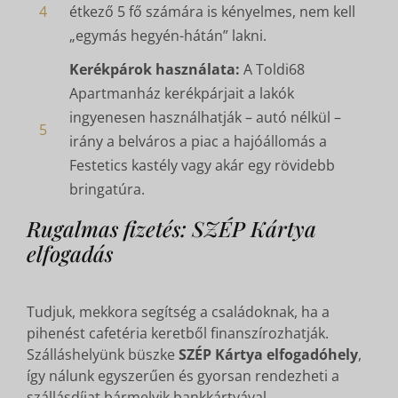
4
étkező 5 fő számára is kényelmes, nem kell
„egymás hegyén-hátán” lakni.
Kerékpárok használata:
A Toldi68
Apartmanház kerékpárjait a lakók
ingyenesen használhatják – autó nélkül –
5
irány a belváros a piac a hajóállomás a
Festetics kastély vagy akár egy rövidebb
bringatúra.
Rugalmas fizetés: SZÉP Kártya
elfogadás
Tudjuk, mekkora segítség a családoknak, ha a
pihenést cafetéria keretből finanszírozhatják.
Szálláshelyünk büszke
SZÉP Kártya elfogadóhely
,
így nálunk egyszerűen és gyorsan rendezheti a
szállásdíjat bármelyik bankkártyával.