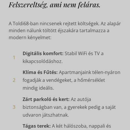
Felszereltség, ami nem feláras.
A Toldi68-ban nincsenek rejtett költségek. Az alapár
minden nálunk töltött éjszakára tartalmazza a
modern kényelmet:
Digitális komfort:
Stabil WiFi és TV a
1
kikapcsolódáshoz.
Klíma és Fűtés:
Apartmanjaink télen-nyáron
2
fogadják a vendégeket, a hőmérséklet
mindig ideális.
Zárt parkoló és kert:
Az autója
3
biztonságban van, a gyerekek pedig a saját
udvaron játszhatnak.
Tágas terek:
A két hálószoba, nappali és