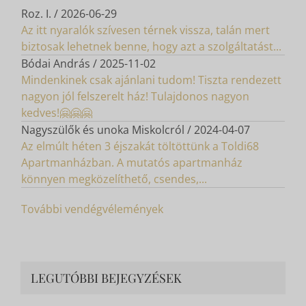
Roz. I.
/
2026-06-29
Az itt nyaralók szívesen térnek vissza, talán mert
biztosak lehetnek benne, hogy azt a szolgáltatást...
Bódai András
/
2025-11-02
Mindenkinek csak ajánlani tudom! Tiszta rendezett
nagyon jól felszerelt ház! Tulajdonos nagyon
kedves!🤗🤗🤗
Nagyszülők és unoka Miskolcról
/
2024-04-07
Az elmúlt héten 3 éjszakát töltöttünk a Toldi68
Apartmanházban. A mutatós apartmanház
könnyen megközelíthető, csendes,...
További vendégvélemények
LEGUTÓBBI BEJEGYZÉSEK