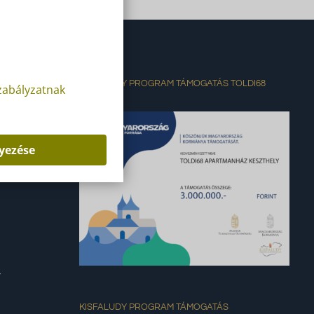
KISFALUDY PROGRAM TÁMOGATÁS TOLDI68
zabályzatnak
K
yezése
T
KISFALUDY PROGRAM TÁMOGATÁS