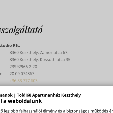
szolgáltató
tudio Kft.
8360 Keszthely, Zámor utca 67.
8360 Keszthely, Kossuth utca 35.
23992966-2-20
m:
20 09 074367
+36 83 777 603
+36 20 3888 458
info@babelhal.hu
manok | Toldi68 Apartmanház Keszthely
ál a weboldalunk
babelhal.hu
ő legjobb felhasználói élmény és a biztonságos működés é