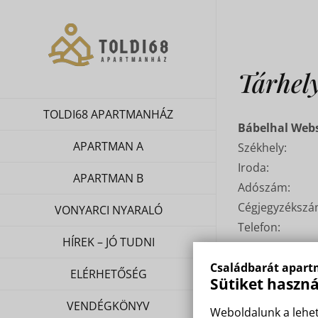
Skip
to
content
Tárhely
TOLDI68 APARTMANHÁZ
Bábelhal Webs
APARTMAN A
Székhely:
Iroda:
APARTMAN B
Adószám:
Cégjegyzékszá
VONYARCI NYARALÓ
Telefon:
HÍREK – JÓ TUDNI
Mobil:
E-mail:
Családbarát apart
ELÉRHETŐSÉG
Sütiket haszn
Weboldal:
VENDÉGKÖNYV
Weboldalunk a lehet