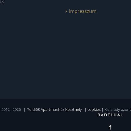
ok
Impresszum
 2012 -
2026 |
Toldi68 Apartmanház Keszthely
|
cookies
| Kisfaludy azon
Facebook