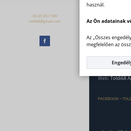
használ.
+36 20 3511 967
Az Ön adatainak v
toldi68@gmail.com
ELÉRHETŐSÉG
Az „Összes engedély
Facebook
megfelelően az össz
Toldi68 Apart
Toldi Miklós ut
Engedél
Mobile:
+36 20
Email:
todi68@
Web:
Toldi68 
FACEBOOK – TOL