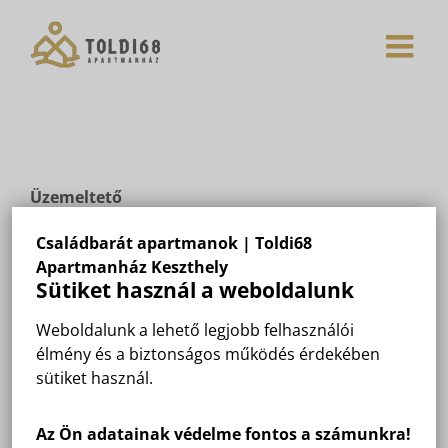
Skip
to
content
Üzemeltető
A Toldi68 Apartmanház weboldalát
Molnár Judit
Családbarát apartmanok | Toldi68
Keszthely, Toldi Miklós utca 68 üzemelteti.
Apartmanház Keszthely
Cookie
Sütiket használ a weboldalunk
A toldi68.hu weboldalának egyes részei ún.
‘cookie’
-kat helyezhetnek el a látogatók
Weboldalunk a lehető legjobb felhasználói
számítógépén. Ezek – egyéb látogatószámot mérő
élmény és a biztonságos működés érdekében
módszerekkel együtt – a weboldalam adott
sütiket használ.
aloldalainak látogatottságáról szolgáltatnak
információt. Nem gyűjt be személyes adatokat az
Az Ön adatainak védelme fontos a számunkra!
egyes látogatókról, és az információ kizárólag