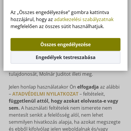
együttes formában jelenik meg. E technológiának
és a szolgáltatott információknak célja weboldalam
Az „Összes engedélyezése” gombra kattintva
fejlesztése, valamint a visszatérő látogatók
hozzájárul, hogy az
adatkezelési szabályzatnak
elérhetőségeinek és személyes adatainak tárolása
megfelelően az összes sütit használhatjuk.
későbbi látogatásokhoz.
Tartalom felhasználása
Összes engedélyezése
A toldi68.hu honlapon található teljes szöveges
tartalom, annak bármely részlete, grafikája vagy
Engedélyek testreszabása
más grafikai elem
szerzői jogvédelem alatt áll
. Az
összes tartalom szerzői joga a toldi68.hu
tulajdonosát, Molnár Juditot illeti meg.
Jelen honlap használatakor Ön
elfogadja
az alábbi
–
ATADVÉDELMI NYILATKOZAT
– feltételeit,
függetlenül attól, hogy azokat elolvasta-e vagy
sem.
A használati feltételek nem ismerete nem
mentesít senkit a felelősség alól, nem lehet
semmilyen hivatkozás alapja, ha azokat megszegte
és ebből kifolyólag jelen weboldalnak és/vagy