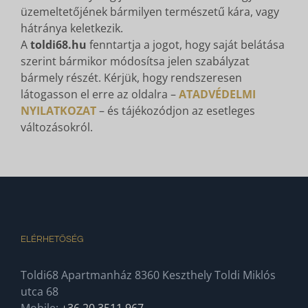
üzemeltetőjének bármilyen természetű kára, vagy
hátránya keletkezik.
A
toldi68.hu
fenntartja a jogot, hogy saját belátása
szerint bármikor módosítsa jelen szabályzat
bármely részét. Kérjük, hogy rendszeresen
látogasson el erre az oldalra –
ATADVÉDELMI
NYILATKOZAT
– és tájékozódjon az esetleges
változásokról.
ELÉRHETŐSÉG
Toldi68 Apartmanház 8360 Keszthely Toldi Miklós
utca 68