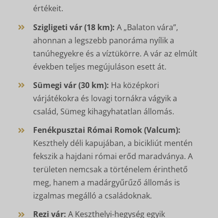
értékeit.
Szigligeti vár (18 km):
A „Balaton vára”,
ahonnan a legszebb panoráma nyílik a
tanúhegyekre és a víztükörre. A vár az elmúlt
években teljes megújuláson esett át.
Sümegi vár (30 km):
Ha középkori
várjátékokra és lovagi tornákra vágyik a
család, Sümeg kihagyhatatlan állomás.
Fenékpusztai Római Romok (Valcum):
Keszthely déli kapujában, a bicikliút mentén
fekszik a hajdani római erőd maradványa. A
területen nemcsak a történelem érinthető
meg, hanem a madárgyűrűző állomás is
izgalmas megálló a családoknak.
Rezi vár:
A Keszthelyi-hegység egyik