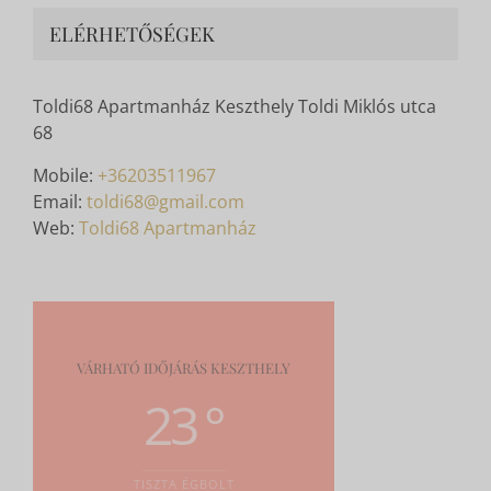
ELÉRHETŐSÉGEK
Toldi68 Apartmanház Keszthely Toldi Miklós utca
68
Mobile:
+36203511967
Email:
toldi68@gmail.com
Web:
Toldi68 Apartmanház
VÁRHATÓ IDŐJÁRÁS KESZTHELY
23 °