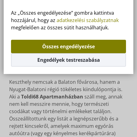
Keszthely környéki
Az „Összes engedélyezése” gombra kattintva
hozzájárul, hogy az
adatkezelési szabályzatnak
látnivalók: A legjobb
megfelelően az összes sütit használhatjuk.
kirándulási tippek 50 km-es
Összes engedélyezése
körzetben
Engedélyek testreszabása
Keszthely nemcsak a Balaton fővárosa, hanem a
Nyugat-Balatoni régió tökéletes kiindulópontja is.
Aki a
Toldi68 Apartmanházban
száll meg, annak
nem kell messzire mennie, hogy természeti
csodákat vagy történelmi emlékeket találjon.
Összeállítottunk egy listát a legnépszerűbb és a
rejtett kincsekről, amelyek maximum egyórás
autóútra (vagy egy kényelmes kerékpártúrára)