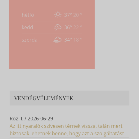
TISZTA ÉGBOLT
hétfő
37°
20 °
kedd
36°
22 °
szerda
34°
18 °
VENDÉGVÉLEMÉNYEK
Roz. I.
/
2026-06-29
Az itt nyaralók szívesen térnek vissza, talán mert