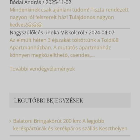
biztosak lehetnek benne, hogy azt a szolgáltatást...
Bódai András
/
2025-11-02
Mindenkinek csak ajánlani tudom! Tiszta rendezett
nagyon jól felszerelt ház! Tulajdonos nagyon
kedves!🤗🤗🤗
Nagyszülők és unoka Miskolcról
/
2024-04-07
Az elmúlt héten 3 éjszakát töltöttünk a Toldi68
Apartmanházban. A mutatós apartmanház
könnyen megközelíthető, csendes,...
További vendégvélemények
LEGUTÓBBI BEJEGYZÉSEK
Balatoni Bringakörút 200 km: A legjobb
kerékpártúrák és kerékpáros szállás Keszthelyen