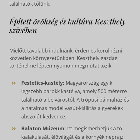
találhatók tőlünk.
Épített örökség és kultúra Keszthely
szívében
Mielőtt távolabb indulnánk, érdemes körülnézni
közvetlen környezetünkben. Keszthely gazdag
történelme lépten-nyomon megmutatkozik:
Festetics-kastély:
Magyarország egyik
legszebb barokk kastélya, amely 500 méterre
található a belvárostól. A trópusi pálmaház és
a hatalmas modellvasút-kiállítás a gyerekek
abszolút kedvence.
Balaton Múzeum:
Itt megismerhetjük a tó
kialakulását, élővilágát és a környék néprajzi