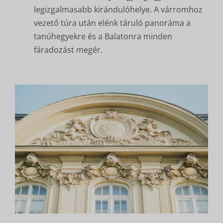
legizgalmasabb kirándulóhelye. A várromhoz
vezető túra után elénk táruló panoráma a
tanúhegyekre és a Balatonra minden
fáradozást megér.