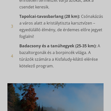
érintetlen természet várja azokat, akik a
csendet keresik.
Tapolcai-tavasbarlang (28 km):
Csónakázás
a város alatt a kristálytiszta karsztvízen –
3
egyedülálló élmény, de érdemes előre jegyet
foglalni!
Badacsony és a tanúhegyek (25-35 km):
A
bazaltorgonák és a borpincék világa. A
4
túrázók számára a Kisfaludy-kilátó elérése
kötelező program.