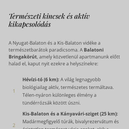
Természeti kincsek és aktív
kikapcsolódás
A Nyugat-Balaton és a Kis-Balaton vidéke a
természetbarátok paradicsoma. A
Balatoni
Bringakörút
, amely közvetlenül apartmanunk előtt
halad el, kaput nyit ezekre a helyszínekre:
Hévízi-tó (6 km):
A világ legnagyobb
biológiailag aktív, természetes termáltava.
1
Télen-nyáron különleges élmény a
tündérrózsák között úszni.
Kis-Balaton és a Kányavári-sziget (25 km):
Madármegfigyelő túrák, bivalyrezervátum és
2