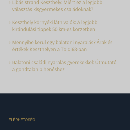
Libás strand Keszthely: Miért ez a legjobb
választás kisgyermekes családoknak?
Keszthely környéki látnivalók: A legjobb
kirándulási tippek 50 km-es körzetben
Mennyibe kerül egy balatoni nyaralás? Árak és
értékek Keszthelyen a Toldi68-ban
Balatoni családi nyaralás gyerekekkel: Útmutató
a gondtalan pihenéshez
ELÉRHETŐSÉG