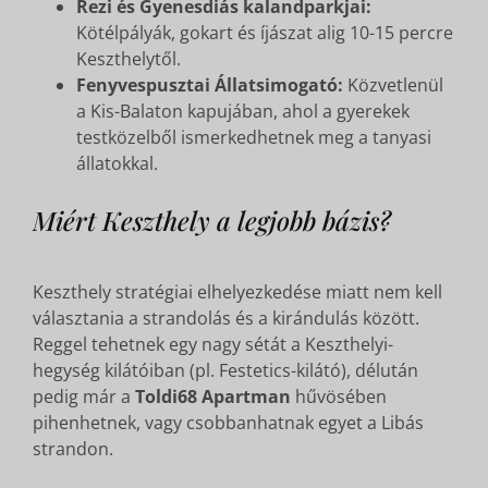
Rezi és Gyenesdiás kalandparkjai:
Kötélpályák, gokart és íjászat alig 10-15 percre
Keszthelytől.
Fenyvespusztai Állatsimogató:
Közvetlenül
a Kis-Balaton kapujában, ahol a gyerekek
testközelből ismerkedhetnek meg a tanyasi
állatokkal.
Miért Keszthely a legjobb bázis?
Keszthely stratégiai elhelyezkedése miatt nem kell
választania a strandolás és a kirándulás között.
Reggel tehetnek egy nagy sétát a Keszthelyi-
hegység kilátóiban (pl. Festetics-kilátó), délután
pedig már a
Toldi68 Apartman
hűvösében
pihenhetnek, vagy csobbanhatnak egyet a Libás
strandon.