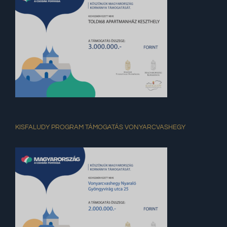
KISFALUDY PROGRAM TÁMOGATÁS VONYARCVASHEGY