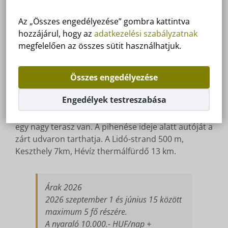
Az „Összes engedélyezése” gombra kattintva
GYÖNGYVIRÁG UTCA 25
hozzájárul, hogy az
adatkezelési szabályzatnak
megfelelően az összes sütit használhatjuk.
Balatoni nyaraló Vonyarcvashegyen, nyaraló
Összes engedélyezése
övezetben kiadó. A nyaralóház csendes nyugodt
környezetben, szerényen berendezett, teljesen
Engedélyek testreszabása
felszerelt, klimatizált. A 60 m2-es épületben egy
nappali szoba , két háló , egy fürdő , egy konyha és
egy nagy terasz van. A pihenése ideje alatt autóját a
zárt udvaron tarthatja. A Lidó-strand 500 m,
Keszthely 7km, Hévíz thermálfürdő 13 km.
Árak 2026
2026 szeptember 1 és június 15 között
maximum 5 fő részére.
A nyaraló 10.000.- HUF/nap +