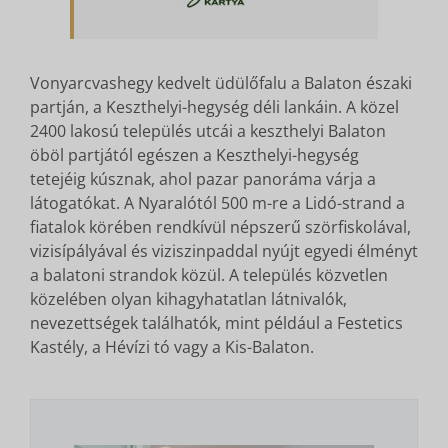
Vonyarcvashegy kedvelt üdülőfalu a Balaton északi
partján, a Keszthelyi-hegység déli lankáin. A közel
2400 lakosú település utcái a keszthelyi Balaton
öböl partjától egészen a Keszthelyi-hegység
tetejéig kúsznak, ahol pazar panoráma várja a
látogatókat. A Nyaralótól 500 m-re a Lidó-strand a
fiatalok körében rendkívül népszerű szörfiskolával,
vizisípályával és viziszinpaddal nyújt egyedi élményt
a balatoni strandok közül. A település közvetlen
közelében olyan kihagyhatatlan látnivalók,
nevezettségek találhatók, mint például a Festetics
Kastély, a Hévízi tó vagy a Kis-Balaton.