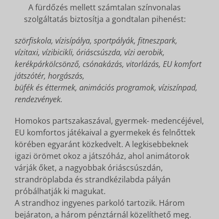
A fürdőzés mellett számtalan színvonalas
szolgáltatás biztosítja a gondtalan pihenést:
szörfiskola, vízisípálya, sportpályák, fitneszpark,
vízitaxi, vízibicikli, óriáscsúszda, vízi aerobik,
kerékpárkölcsönző, csónakázás, vitorlázás, EU komfort
játszótér, horgászás,
büfék és éttermek, animációs programok, víziszínpad,
rendezvények.
Homokos partszakaszával, gyermek- medencéjével,
EU komfortos játékaival a gyermekek és felnőttek
körében egyaránt közkedvelt. A legkisebbeknek
igazi örömet okoz a játszóház, ahol animátorok
várják őket, a nagyobbak óriáscsúszdán,
strandröplabda és strandkézilabda pályán
próbálhatják ki magukat.
A strandhoz ingyenes parkoló tartozik. Három
bejáraton, a három pénztárnál közelíthető meg.