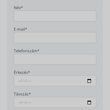
Név*
E-mail*
Telefonszám*
Érkezés*
Távozás*