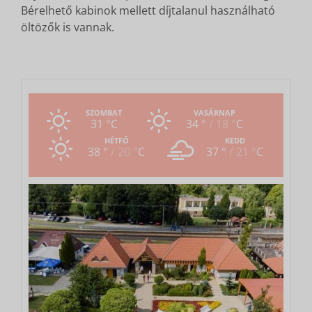
Bérelhető kabinok mellett díjtalanul használható
öltözők is vannak.
SZOMBAT
VASÁRNAP
31 °
C
34 °
18 °
C
HÉTFŐ
KEDD
38 °
20 °
C
37 °
21 °
C