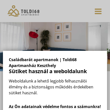
Skip
to
content
Családbarát apartmanok | Toldi68
Apartmanház Keszthely
Sütiket használ a weboldalunk
Weboldalunk a lehető legjobb felhasználói
SZÁLLÁSHELY A BALATONNÁL
élmény és a biztonságos működés érdekében
sütiket használ.
Balatoni Nyaraló
Vonyarcvashegy
Az Ön adatainak védelme fontos a számunkra!