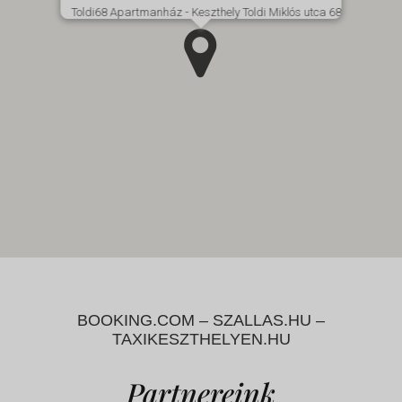
Toldi68 Apartmanház - Keszthely Toldi Miklós utca 68
BOOKING.COM – SZALLAS.HU –
TAXIKESZTHELYEN.HU
Partnereink